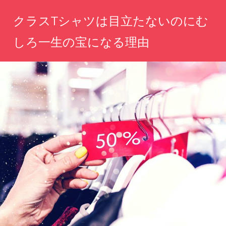
コ
クラスTシャツは目立たないのにむ
ン
テ
しろ一生の宝になる理由
ン
仲
ツ
間
へ
と
刻
ス
む
キ
絆、
ッ
時
を
プ
超
え
て
輝
く
宝
物
に