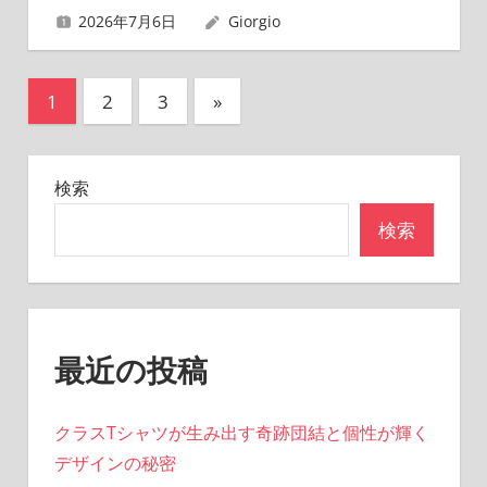
2026年7月6日
Giorgio
投
次
1
2
3
»
の
稿
記
の
検索
事
ペ
検索
ー
ジ
送
最近の投稿
り
クラスTシャツが生み出す奇跡団結と個性が輝く
デザインの秘密