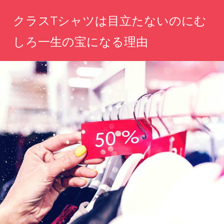
コ
クラスTシャツは目立たないのにむ
ン
テ
しろ一生の宝になる理由
ン
仲
ツ
間
へ
と
刻
ス
む
キ
絆、
ッ
時
を
プ
超
え
て
輝
く
宝
物
に