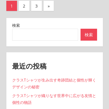
投
次
1
2
3
»
の
稿
記
の
検索
事
ペ
検索
ー
ジ
送
最近の投稿
り
クラスTシャツが生み出す奇跡団結と個性が輝く
デザインの秘密
クラスTシャツが織りなす世界中に広がる友情と
個性の物語