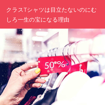
コ
クラスTシャツは目立たないのにむ
ン
テ
しろ一生の宝になる理由
ン
仲
ツ
間
へ
と
刻
ス
む
キ
絆、
ッ
時
を
プ
超
え
て
輝
く
宝
物
に