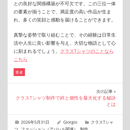
との良好な関係構築が不可欠です。この三位一体
の要素が揃うことで、満足度の高い作品が生ま
れ、多くの笑顔と感動を届けることができます。
真摯な姿勢で取り組むことで、その経験は日常生
活や人生に良い影響を与え、大切な物語として心
に刻まれるでしょう。
クラスTシャツのことなら
こちら
業者
投
次の記事
クラスTシャツ制作で絆と個性を最大化する秘訣
稿
とは
ナ
2026年5月31日
Giorgio
クラスTシャ
ビ
ツ
,
ファッション（アパレル関連）
,
制作